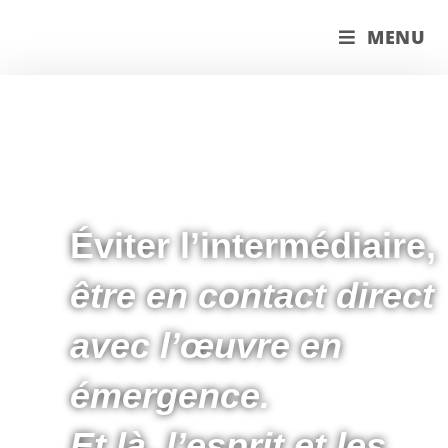
couleur pastels
MENU
Éviter l’intermédiaire,
être en contact direct
avec l’œuvre en
émergence.
Et là, l’esprit et les