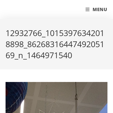
Skip
couleur pastels
MENU
to
content
12932766_1015397634201
8898_86268316447492051
69_n_1464971540