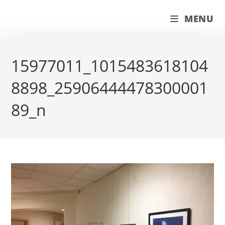
Skip
couleur pastels
MENU
to
content
15977011_1015483618104
8898_25906444478300001
89_n