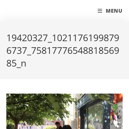
Skip
couleur pastels
MENU
to
content
19420327_1021176199879
6737_75817776548818569
85_n