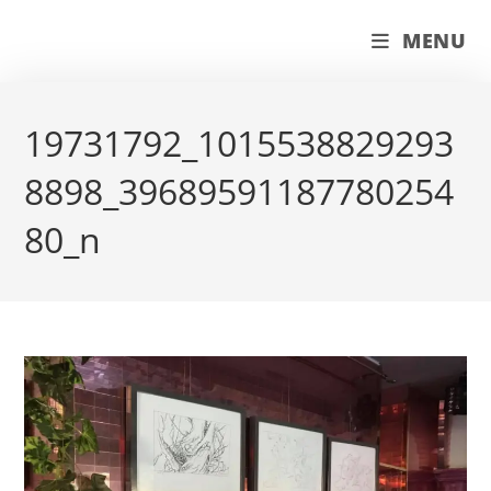
Skip
couleur pastels
MENU
to
content
19731792_1015538829293
8898_39689591187780254
80_n