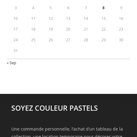
3
4
5
6
7
8
9
10
11
12
13
14
15
16
17
18
19
20
21
22
23
24
25
26
27
28
29
30
31
« Sep
SOYEZ COULEUR PASTELS
Une commande personnelle, l’achat d’un tableau de la
collection, une location temporaire pour décorer votre