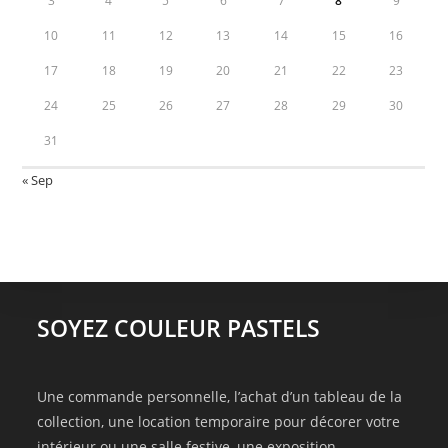
3
4
5
6
7
8
9
10
11
12
13
14
15
16
17
18
19
20
21
22
23
24
25
26
27
28
29
30
31
« Sep
SOYEZ COULEUR PASTELS
Une commande personnelle, l’achat d’un tableau de la
collection, une location temporaire pour décorer votre
intérieur ou une salle festive, une exposition