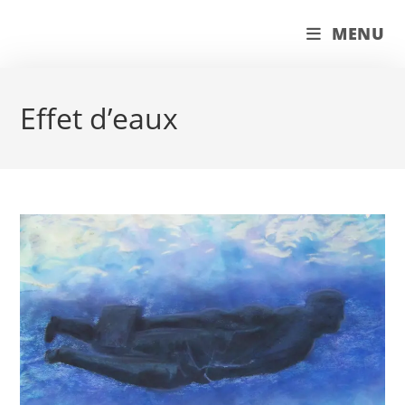
Skip
couleur pastels
MENU
to
content
Effet d’eaux