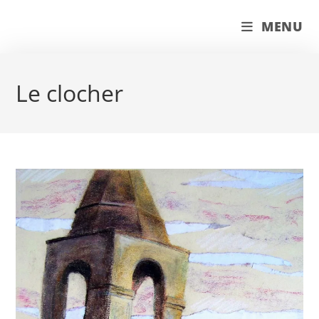
Skip
couleur pastels
MENU
to
content
Le clocher