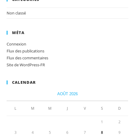
Non classé
MÉTA
Connexion
Flux des publications
Flux des commentaires
Site de WordPress-FR
CALENDAR
AOÛT 2026
L
M
M
J
V
S
D
1
2
3
4
5
6
7
8
9