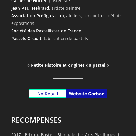
Catherine Hutter
, pastelliste
Jean-Paul Hebrard
, artiste peintre
Association Préfiguration
, ateliers, rencontres, débats,
expositions
Société des Pastellistes de France
Pastels Girault
, fabrication de pastels
◊
Petite Histoire et origines du pastel
◊
No Result
Website Carbon
RECOMPENSES
2017 :
Prix du Pastel
- Biennale des Arts Plastiques de