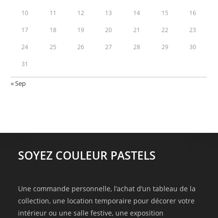
10
11
12
13
14
15
16
17
18
19
20
21
22
23
24
25
26
27
28
29
30
31
« Sep
SOYEZ COULEUR PASTELS
Une commande personnelle, l’achat d’un tableau de la
collection, une location temporaire pour décorer votre
intérieur ou une salle festive, une exposition