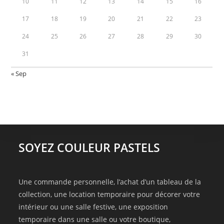
10
11
12
13
14
15
16
17
18
19
20
21
22
23
24
25
26
27
28
29
30
31
« Sep
SOYEZ COULEUR PASTELS
Une commande personnelle, l’achat d’un tableau de la
collection, une location temporaire pour décorer votre
intérieur ou une salle festive, une exposition
temporaire dans une salle ou votre boutique,