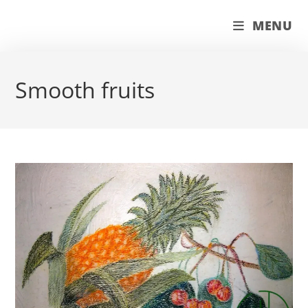
Skip
couleur pastels
MENU
to
content
Smooth fruits