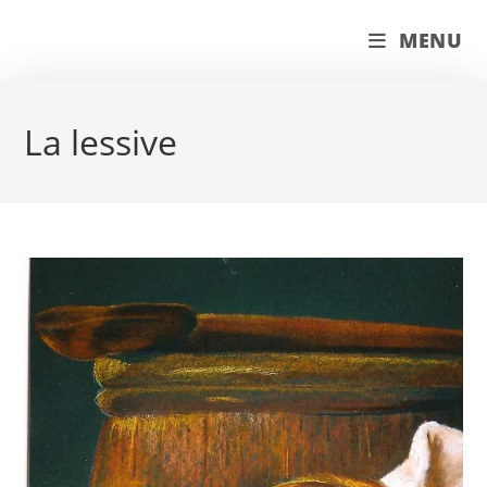
Skip
couleur pastels
MENU
to
content
La lessive