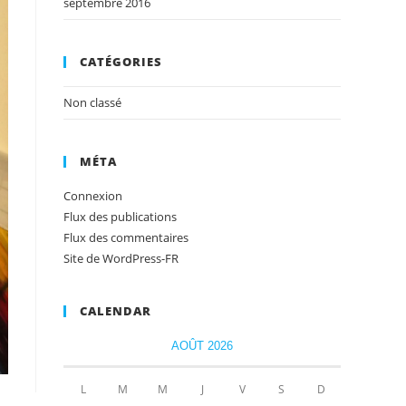
septembre 2016
CATÉGORIES
Non classé
MÉTA
Connexion
Flux des publications
Flux des commentaires
Site de WordPress-FR
CALENDAR
AOÛT 2026
L
M
M
J
V
S
D