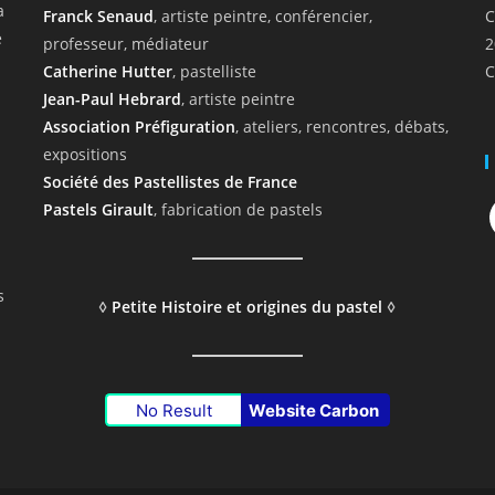
a
Franck Senaud
, artiste peintre, conférencier,
C
e
professeur, médiateur
2
Catherine Hutter
, pastelliste
C
Jean-Paul Hebrard
, artiste peintre
Association Préfiguration
, ateliers, rencontres, débats,
expositions
Société des Pastellistes de France
F
Pastels Girault
, fabrication de pastels
s
◊
Petite Histoire et origines du pastel
◊
No Result
Website Carbon