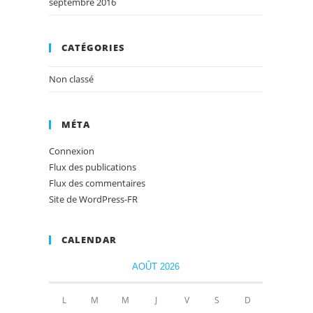
septembre 2016
CATÉGORIES
Non classé
MÉTA
Connexion
Flux des publications
Flux des commentaires
Site de WordPress-FR
CALENDAR
AOÛT 2026
L
M
M
J
V
S
D