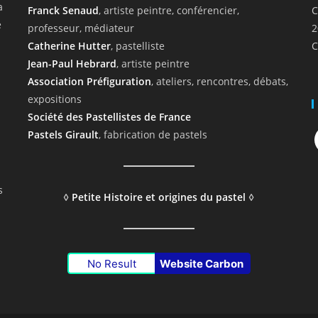
a
Franck Senaud
, artiste peintre, conférencier,
C
e
professeur, médiateur
2
Catherine Hutter
, pastelliste
C
Jean-Paul Hebrard
, artiste peintre
Association Préfiguration
, ateliers, rencontres, débats,
expositions
Société des Pastellistes de France
F
Pastels Girault
, fabrication de pastels
s
◊
Petite Histoire et origines du pastel
◊
No Result
Website Carbon