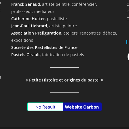
a
Franck Senaud
, artiste peintre, conférencier,
C
e
professeur, médiateur
2
Catherine Hutter
, pastelliste
C
Jean-Paul Hebrard
, artiste peintre
Association Préfiguration
, ateliers, rencontres, débats,
expositions
Société des Pastellistes de France
F
Pastels Girault
, fabrication de pastels
s
◊
Petite Histoire et origines du pastel
◊
No Result
Website Carbon