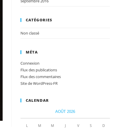
septembre 2016
CATÉGORIES
Non classé
MÉTA
Connexion
Flux des publications
Flux des commentaires
Site de WordPress-FR
CALENDAR
AOÛT 2026
L
M
M
J
V
S
D