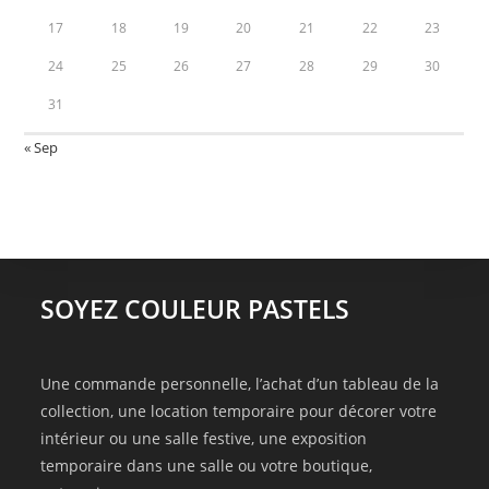
17
18
19
20
21
22
23
24
25
26
27
28
29
30
31
« Sep
SOYEZ COULEUR PASTELS
Une commande personnelle, l’achat d’un tableau de la
collection, une location temporaire pour décorer votre
intérieur ou une salle festive, une exposition
temporaire dans une salle ou votre boutique,