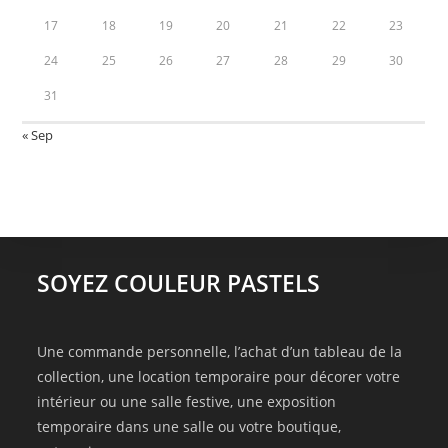
17
18
19
20
21
22
23
24
25
26
27
28
29
30
31
« Sep
SOYEZ COULEUR PASTELS
Une commande personnelle, l’achat d’un tableau de la
collection, une location temporaire pour décorer votre
intérieur ou une salle festive, une exposition
temporaire dans une salle ou votre boutique,