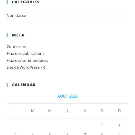
CATÉGORIES
Non classé
MÉTA
Connexion
Flux des publications
Flux des commentaires
Site de WordPress-FR
CALENDAR
AOÛT 2026
L
M
M
J
V
S
D
1
2
3
4
5
6
7
8
9