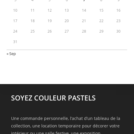
10
11
12
13
14
15
16
17
18
19
20
21
22
23
24
25
26
27
28
29
30
31
« Sep
SOYEZ COULEUR PASTELS
Une commande personnelle, l’achat d’un tableau de la
collection, une location temporaire pour décorer votre
intérieur ou une salle festive, une exposition