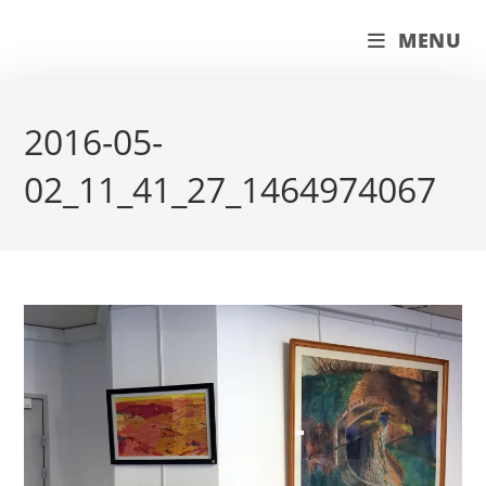
Skip
couleur pastels
MENU
to
content
2016-05-
02_11_41_27_1464974067