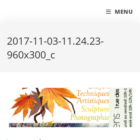
Skip
couleur pastels
MENU
to
content
2017-11-03-11.24.23-
960x300_c