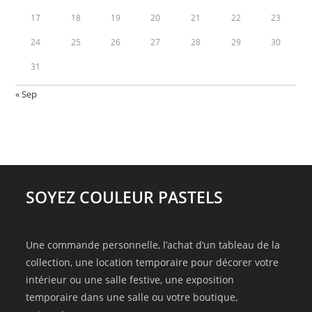
17
18
19
20
21
22
23
24
25
26
27
28
29
30
31
« Sep
SOYEZ COULEUR PASTELS
Une commande personnelle, l’achat d’un tableau de la
collection, une location temporaire pour décorer votre
intérieur ou une salle festive, une exposition
temporaire dans une salle ou votre boutique,