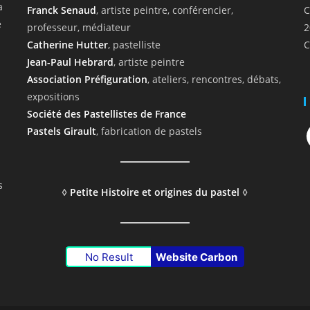
a
Franck Senaud
, artiste peintre, conférencier,
C
e
professeur, médiateur
2
Catherine Hutter
, pastelliste
C
Jean-Paul Hebrard
, artiste peintre
Association Préfiguration
, ateliers, rencontres, débats,
expositions
Société des Pastellistes de France
F
Pastels Girault
, fabrication de pastels
s
◊
Petite Histoire et origines du pastel
◊
No Result
Website Carbon