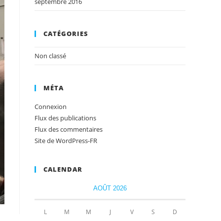
septembre 2016
CATÉGORIES
Non classé
MÉTA
Connexion
Flux des publications
Flux des commentaires
Site de WordPress-FR
CALENDAR
AOÛT 2026
L
M
M
J
V
S
D