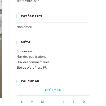
septembre 2016
CATÉGORIES
Non classé
MÉTA
Connexion
Flux des publications
Flux des commentaires
Site de WordPress-FR
CALENDAR
AOÛT 2026
L
M
M
J
V
S
D