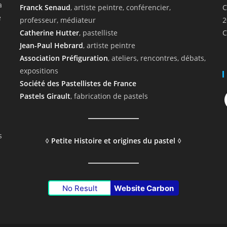
a
Franck Senaud
, artiste peintre, conférencier,
C
e
professeur, médiateur
2
Catherine Hutter
, pastelliste
C
Jean-Paul Hebrard
, artiste peintre
Association Préfiguration
, ateliers, rencontres, débats,
expositions
Société des Pastellistes de France
F
Pastels Girault
, fabrication de pastels
s
◊
Petite Histoire et origines du pastel
◊
No Result
Website Carbon