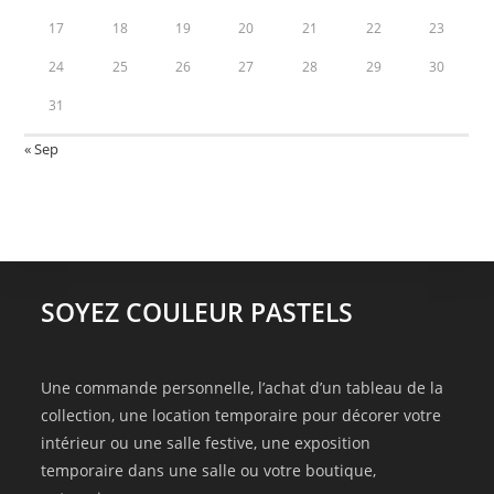
17
18
19
20
21
22
23
24
25
26
27
28
29
30
31
« Sep
SOYEZ COULEUR PASTELS
Une commande personnelle, l’achat d’un tableau de la
collection, une location temporaire pour décorer votre
intérieur ou une salle festive, une exposition
temporaire dans une salle ou votre boutique,