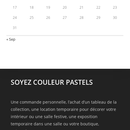
17
18
19
20
21
22
23
24
25
26
27
28
29
30
31
« Sep
SOYEZ COULEUR PASTELS
Une commande personnelle, l’achat d’un tableau de la
collection, une location temporaire pour décorer votre
intérieur ou une salle festive, une exposition
temporaire dans une salle ou votre boutique,