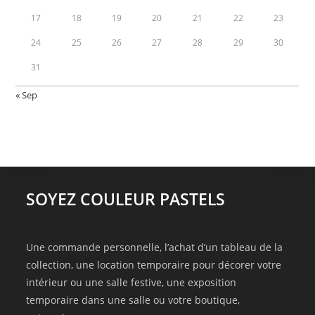
17
18
19
20
21
22
23
24
25
26
27
28
29
30
31
« Sep
SOYEZ COULEUR PASTELS
Une commande personnelle, l’achat d’un tableau de la
collection, une location temporaire pour décorer votre
intérieur ou une salle festive, une exposition
temporaire dans une salle ou votre boutique,