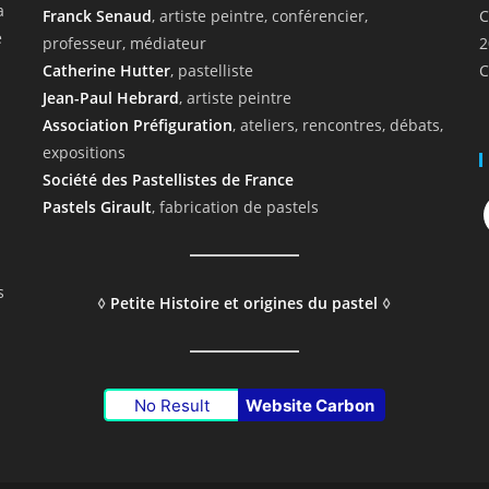
a
Franck Senaud
, artiste peintre, conférencier,
C
e
professeur, médiateur
2
Catherine Hutter
, pastelliste
C
Jean-Paul Hebrard
, artiste peintre
Association Préfiguration
, ateliers, rencontres, débats,
expositions
Société des Pastellistes de France
F
Pastels Girault
, fabrication de pastels
s
◊
Petite Histoire et origines du pastel
◊
No Result
Website Carbon