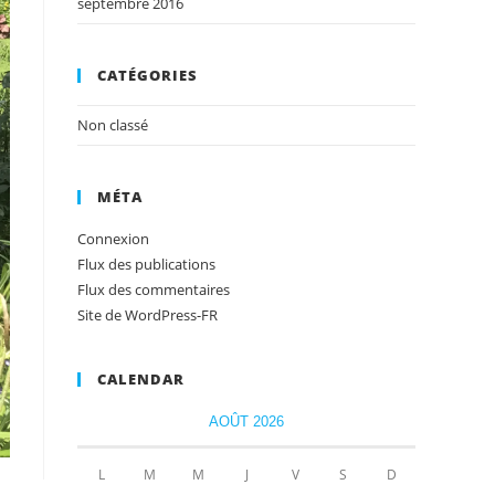
septembre 2016
CATÉGORIES
Non classé
MÉTA
Connexion
Flux des publications
Flux des commentaires
Site de WordPress-FR
CALENDAR
AOÛT 2026
L
M
M
J
V
S
D