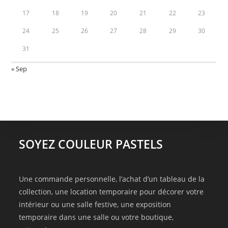
17
18
19
20
21
22
23
24
25
26
27
28
29
30
31
« Sep
SOYEZ COULEUR PASTELS
Une commande personnelle, l’achat d’un tableau de la
collection, une location temporaire pour décorer votre
intérieur ou une salle festive, une exposition
temporaire dans une salle ou votre boutique,