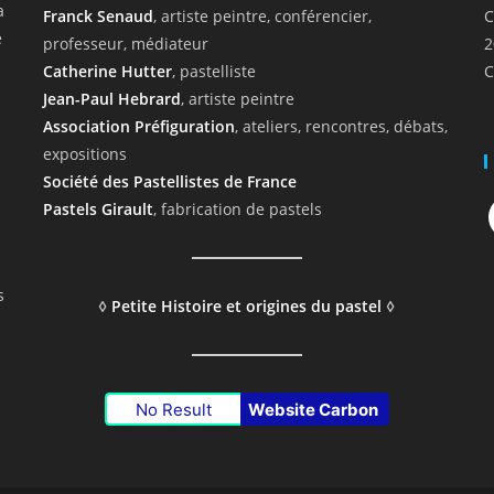
a
Franck Senaud
, artiste peintre, conférencier,
C
e
professeur, médiateur
2
Catherine Hutter
, pastelliste
C
Jean-Paul Hebrard
, artiste peintre
Association Préfiguration
, ateliers, rencontres, débats,
expositions
Société des Pastellistes de France
F
Pastels Girault
, fabrication de pastels
s
◊
Petite Histoire et origines du pastel
◊
No Result
Website Carbon