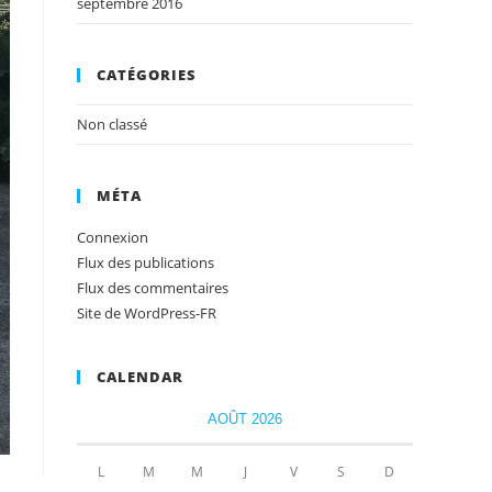
septembre 2016
CATÉGORIES
Non classé
MÉTA
Connexion
Flux des publications
Flux des commentaires
Site de WordPress-FR
CALENDAR
AOÛT 2026
L
M
M
J
V
S
D