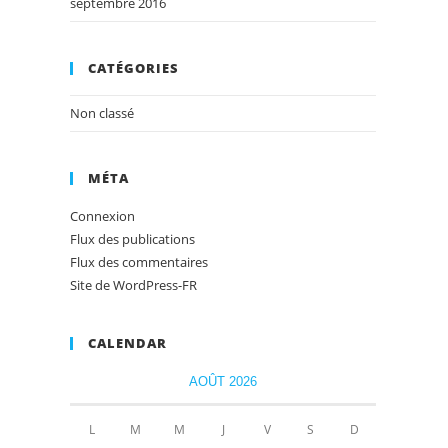
septembre 2016
CATÉGORIES
Non classé
MÉTA
Connexion
Flux des publications
Flux des commentaires
Site de WordPress-FR
CALENDAR
AOÛT 2026
L
M
M
J
V
S
D