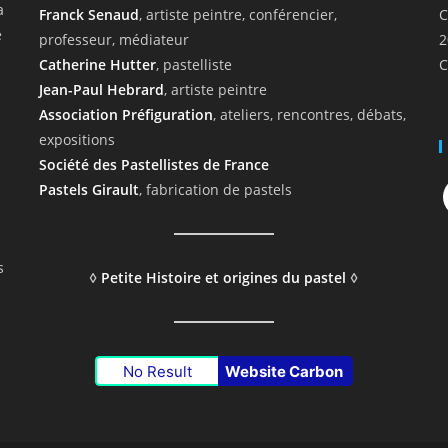
a
Franck Senaud
, artiste peintre, conférencier,
C
e
professeur, médiateur
2
Catherine Hutter
, pastelliste
C
Jean-Paul Hebrard
, artiste peintre
Association Préfiguration
, ateliers, rencontres, débats,
expositions
Société des Pastellistes de France
F
Pastels Girault
, fabrication de pastels
s
◊
Petite Histoire et origines du pastel
◊
No Result
Website Carbon