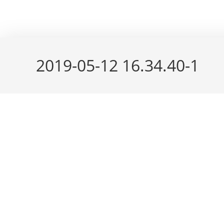
Skip
couleur pastels
to
content
2019-05-12 16.34.40-1