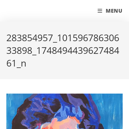
Skip
couleur pastels
MENU
to
content
283854957_101596786306
33898_1748494439627484
61_n