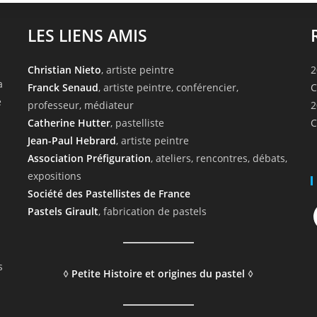
LES LIENS AMIS
Christian Nieto
, artiste peintre
2
a
Franck Senaud
, artiste peintre, conférencier,
C
e
professeur, médiateur
2
Catherine Hutter
, pastelliste
C
Jean-Paul Hebrard
, artiste peintre
Association Préfiguration
, ateliers, rencontres, débats,
expositions
Société des Pastellistes de France
F
Pastels Girault
, fabrication de pastels
s
◊
Petite Histoire et origines du pastel
◊