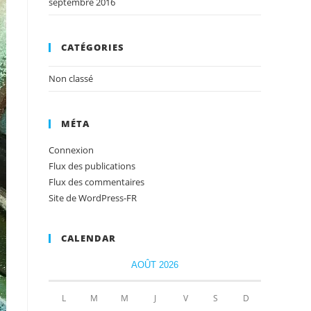
septembre 2016
CATÉGORIES
Non classé
MÉTA
Connexion
Flux des publications
Flux des commentaires
Site de WordPress-FR
CALENDAR
AOÛT 2026
L
M
M
J
V
S
D