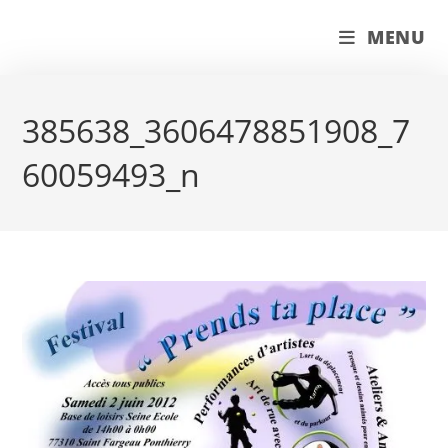
Skip
couleur pastels
MENU
to
content
385638_3606478851908_7
60059493_n