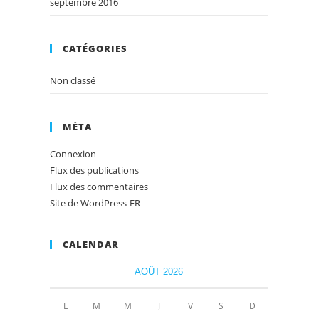
septembre 2016
CATÉGORIES
Non classé
MÉTA
Connexion
Flux des publications
Flux des commentaires
Site de WordPress-FR
CALENDAR
AOÛT 2026
L
M
M
J
V
S
D