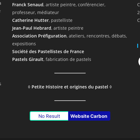
a
Franck Senaud
, artiste peintre, conférencier,
C
e
professeur, médiateur
2
Catherine Hutter
, pastelliste
C
Jean-Paul Hebrard
, artiste peintre
Association Préfiguration
, ateliers, rencontres, débats,
expositions
Société des Pastellistes de France
F
Pastels Girault
, fabrication de pastels
s
◊
Petite Histoire et origines du pastel
◊
No Result
Website Carbon