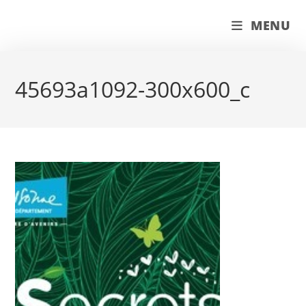
Skip
couleur pastels
MENU
to
content
45693a1092-300x600_c