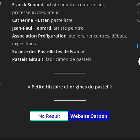
a
Franck Senaud
, artiste peintre, conférencier,
C
e
professeur, médiateur
2
Catherine Hutter
, pastelliste
C
Jean-Paul Hebrard
, artiste peintre
Association Préfiguration
, ateliers, rencontres, débats,
expositions
Société des Pastellistes de France
F
Pastels Girault
, fabrication de pastels
s
◊
Petite Histoire et origines du pastel
◊
No Result
Website Carbon