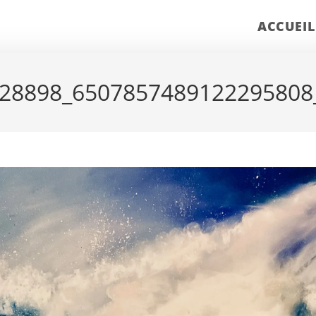
ACCUEIL
28898_6507857489122295808