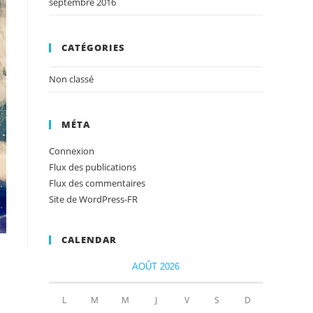
septembre 2016
CATÉGORIES
Non classé
MÉTA
Connexion
Flux des publications
Flux des commentaires
Site de WordPress-FR
CALENDAR
AOÛT 2026
L
M
M
J
V
S
D