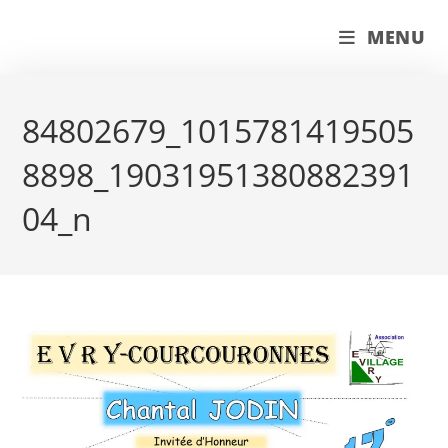
Skip
couleur pastels
MENU
to
content
84802679_1015781419505
8898_19031951380882391
04_n