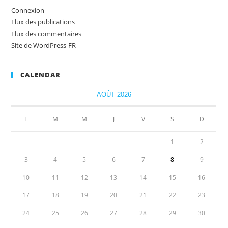
Connexion
Flux des publications
Flux des commentaires
Site de WordPress-FR
CALENDAR
AOÛT 2026
L
M
M
J
V
S
D
1
2
3
4
5
6
7
8
9
10
11
12
13
14
15
16
17
18
19
20
21
22
23
24
25
26
27
28
29
30