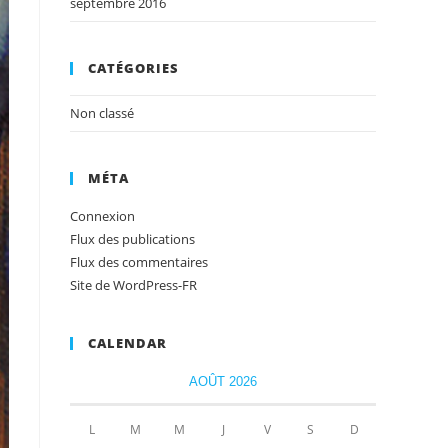
septembre 2016
CATÉGORIES
Non classé
MÉTA
Connexion
Flux des publications
Flux des commentaires
Site de WordPress-FR
CALENDAR
AOÛT 2026
L
M
M
J
V
S
D