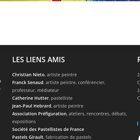
LES LIENS AMIS
Christian Nieto
, artiste peintre
2
a
Franck Senaud
, artiste peintre, conférencier,
C
e
professeur, médiateur
2
Catherine Hutter
, pastelliste
C
Jean-Paul Hebrard
, artiste peintre
Association Préfiguration
, ateliers, rencontres, débats,
expositions
Société des Pastellistes de France
F
Pastels Girault
, fabrication de pastels