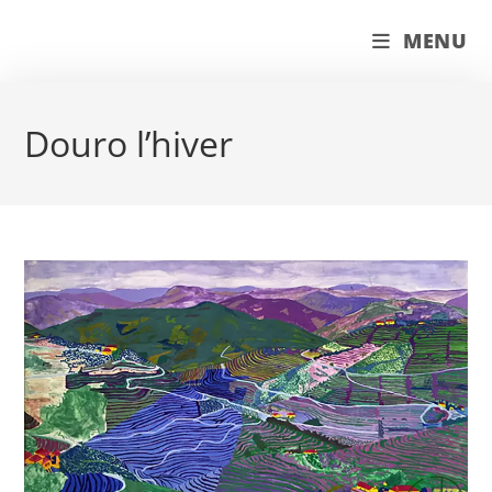
Skip
couleur pastels
MENU
to
content
Douro l’hiver