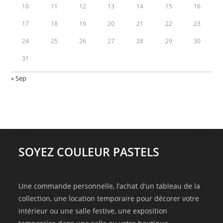
10
11
12
13
14
15
16
17
18
19
20
21
22
23
24
25
26
27
28
29
30
31
« Sep
SOYEZ COULEUR PASTELS
Une commande personnelle, l’achat d’un tableau de la
collection, une location temporaire pour décorer votre
intérieur ou une salle festive, une exposition