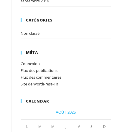
septembre 2016
CATÉGORIES
Non classé
MÉTA
Connexion
Flux des publications
Flux des commentaires
Site de WordPress-FR
CALENDAR
AOÛT 2026
L
M
M
J
V
S
D