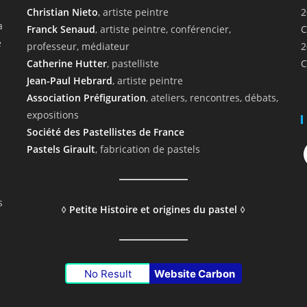
Christian Nieto
, artiste peintre
2
a
Franck Senaud
, artiste peintre, conférencier,
C
e
professeur, médiateur
2
Catherine Hutter
, pastelliste
C
Jean-Paul Hebrard
, artiste peintre
Association Préfiguration
, ateliers, rencontres, débats,
expositions
Société des Pastellistes de France
F
Pastels Girault
, fabrication de pastels
s
◊
Petite Histoire et origines du pastel
◊
No Result
Website Carbon