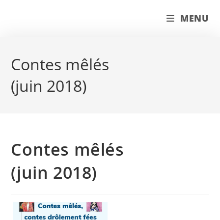
Skip
couleur pastels
MENU
to
content
Contes mêlés
(juin 2018)
Contes mêlés
(juin 2018)