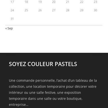
17
18
19
20
21
22
23
24
25
26
27
28
29
30
31
« Sep
SOYEZ COULEUR PASTELS
Une commande personnelle, l’achat d’un tableau de la
collection, une location temporaire pour décorer votre
intérieur ou une salle festive, une exposition
temporaire dans une salle ou votre boutique,
entreprise…