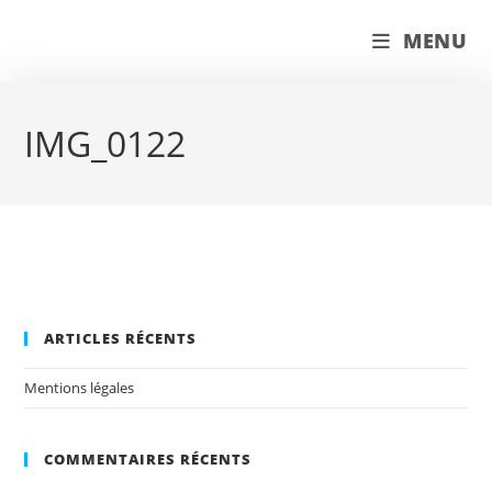
Skip
couleur pastels
MENU
to
content
IMG_0122
ARTICLES RÉCENTS
Mentions légales
COMMENTAIRES RÉCENTS