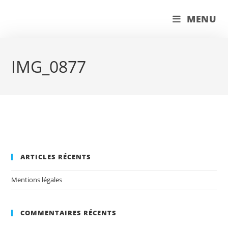
Skip
couleur pastels
MENU
to
content
IMG_0877
ARTICLES RÉCENTS
Mentions légales
COMMENTAIRES RÉCENTS