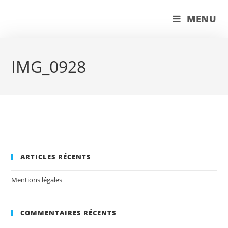
Skip
couleur pastels
MENU
to
content
IMG_0928
ARTICLES RÉCENTS
Mentions légales
COMMENTAIRES RÉCENTS