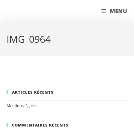
Skip
couleur pastels
MENU
to
content
IMG_0964
ARTICLES RÉCENTS
Mentions légales
COMMENTAIRES RÉCENTS