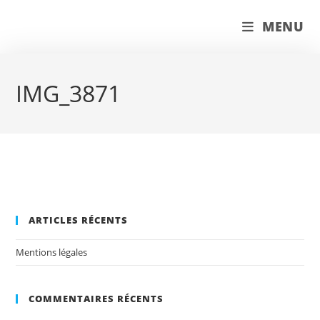
Skip
couleur pastels
MENU
to
content
IMG_3871
ARTICLES RÉCENTS
Mentions légales
COMMENTAIRES RÉCENTS