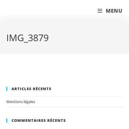
Skip
couleur pastels
MENU
to
content
IMG_3879
ARTICLES RÉCENTS
Mentions légales
COMMENTAIRES RÉCENTS