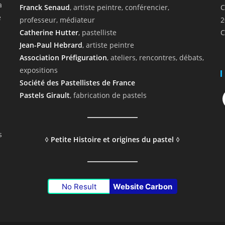
a
Franck Senaud
, artiste peintre, conférencier,
C
e
professeur, médiateur
2
Catherine Hutter
, pastelliste
C
Jean-Paul Hebrard
, artiste peintre
Association Préfiguration
, ateliers, rencontres, débats,
expositions
Société des Pastellistes de France
F
Pastels Girault
, fabrication de pastels
s
◊
Petite Histoire et origines du pastel
◊
No Result
Website Carbon