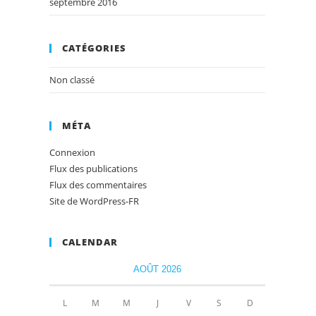
septembre 2016
CATÉGORIES
Non classé
MÉTA
Connexion
Flux des publications
Flux des commentaires
Site de WordPress-FR
CALENDAR
AOÛT 2026
L
M
M
J
V
S
D