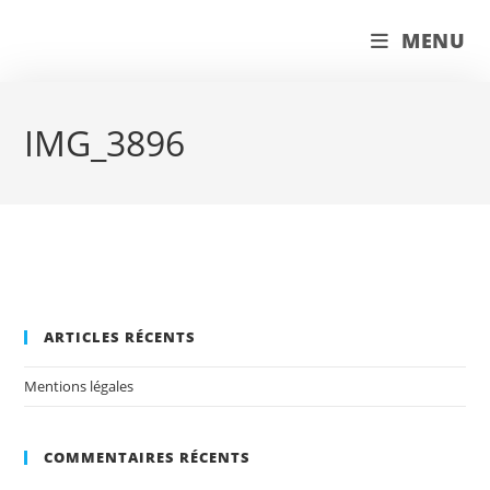
Skip
couleur pastels
MENU
to
content
IMG_3896
ARTICLES RÉCENTS
Mentions légales
COMMENTAIRES RÉCENTS