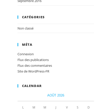
septembre 2016
CATÉGORIES
Non classé
MÉTA
Connexion
Flux des publications
Flux des commentaires
Site de WordPress-FR
CALENDAR
AOÛT 2026
L
M
M
J
V
S
D