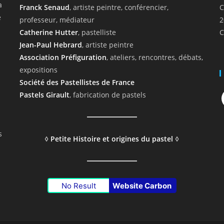
a
Franck Senaud
, artiste peintre, conférencier,
C
e
professeur, médiateur
2
Catherine Hutter
, pastelliste
C
Jean-Paul Hebrard
, artiste peintre
Association Préfiguration
, ateliers, rencontres, débats,
expositions
Société des Pastellistes de France
F
Pastels Girault
, fabrication de pastels
s
◊
Petite Histoire et origines du pastel
◊
No Result
Website Carbon